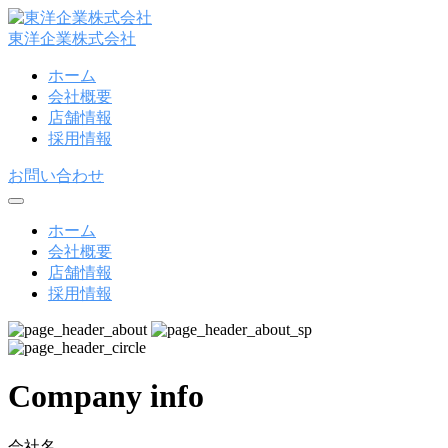
コ
ン
東洋企業株式会社
テ
ホーム
ン
会社概要
ツ
店舗情報
へ
採用情報
ス
キ
お問い合わせ
ッ
プ
メ
ニ
ホーム
ュ
会社概要
ー
店舗情報
採用情報
Company info
会社名